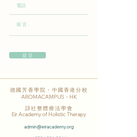
提 交
德國芳香學院・中國香港分校
AROMACAMPUS・HK
諄社整體療法學會
Eir Academy of Holistic Therapy
admin@eiracademy.org