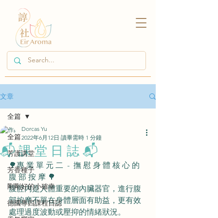
文章
全篇
Dorcas Yu
全篇
2022年6月12日
讀畢需時 1 分鐘
📬 課 堂 日 誌 📬
芳護講堂
🌳專 業 單 元 二  -  撫 慰 身 體 核 心 的 
芳香種子
腹 部 按 摩 🌳
剛剛好的小確幸
腹腔內是人體重要的內臟器官，進行腹
部按摩不單在身體層面有助益，更有效
德國專四課程日誌
處理過度波動或壓抑的情緒狀況。