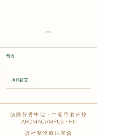
留言
撰寫留言......
💕 從 心 而 來 的 香 氣
🌟 課 堂 快 訊 
220802 💕
芳 香 照 護 🌟
德國芳香學院・中國香港分校
AROMACAMPUS・HK
諄社整體療法學會