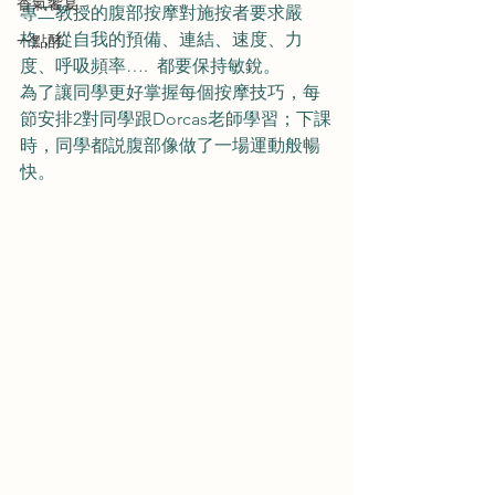
香氣饗宴
專二教授的腹部按摩對施按者要求嚴
格，從自我的預備、連結、速度、力
一點酵
度、呼吸頻率….  都要保持敏銳。
為了讓同學更好掌握每個按摩技巧，每
節安排2對同學跟Dorcas老師學習；下課
時，同學都説腹部像做了一場運動般暢
快。