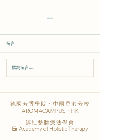
留言
撰寫留言......
💕 從 心 而 來 的 香 氣
🌟 課 堂 快 訊 
220802 💕
芳 香 照 護 🌟
德國芳香學院・中國香港分校
AROMACAMPUS・HK
諄社整體療法學會
Eir Academy of Holistic Therapy