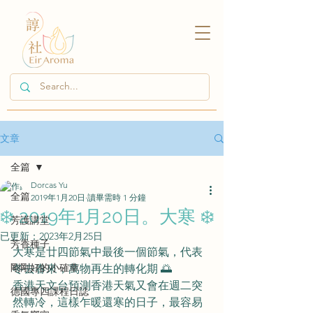
文章
全篇
Dorcas Yu
全篇
2019年1月20日
讀畢需時 1 分鐘
❄️ 2019年1月20日。大寒 ❄️
芳護講堂
已更新：
2023年2月25日
芳香種子
大寒是廿四節氣中最後一個節氣，代表
剛剛好的小確幸
冬去春來，萬物再生的轉化期 🌅
香港天文台預測香港天氣又會在週二突
德國專四課程日誌
然轉冷，這樣乍暖還寒的日子，最容易