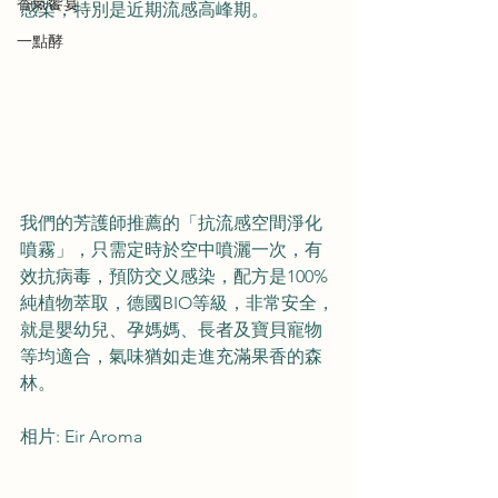
香氣饗宴
感染，特別是近期流感高峰期。
一點酵
我們的芳護師推薦的「抗流感空間淨化
噴霧」，只需定時於空中噴灑一次，有
效抗病毒，預防交义感染，配方是100%
純植物萃取，德國BIO等級，非常安全，
就是嬰幼兒、孕媽媽、長者及寶貝寵物
等均適合，氣味猶如走進充滿果香的森
林。
相片: Eir Aroma