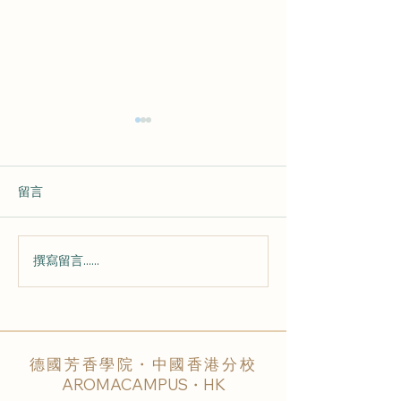
留言
撰寫留言......
💕 從 心 而 來 的 香 氣
🌟 課 堂 快 訊 
220802 💕
芳 香 照 護 🌟
德國芳香學院・中國香港分校
AROMACAMPUS・HK