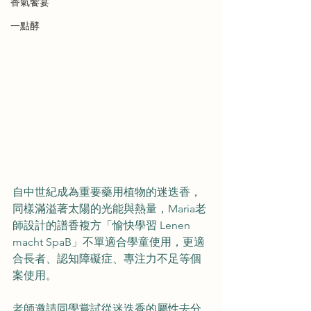
香氣饗宴
一點酵
自中世紀成為重要藥用植物的迷迭香，
同樣滿溢著太陽的光能與熱量，Maria老
師設計的譜香複方「愉快學習 Lenen 
macht SpaB」不單適合學童使用，更適
合長者、認知障礙症、專注力不足等個
案使用。
老師邀請同學嘗試從迷迭香的屬性去分