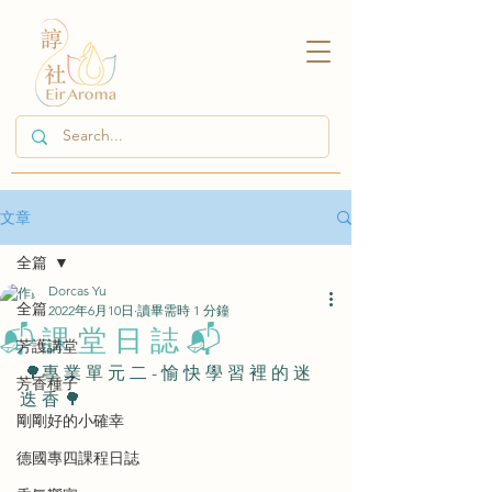
文章
全篇
Dorcas Yu
全篇
2022年6月10日
讀畢需時 1 分鐘
📬 課 堂 日 誌 📬
芳護講堂
 🌳專 業 單 元 二 - 愉 快 學 習 裡 的 迷 
芳香種子
迭 香 🌳
剛剛好的小確幸
德國專四課程日誌