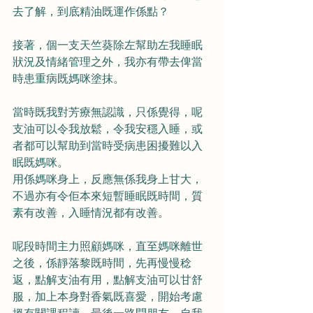
去了解，到底精油既運作係點？
接著，個一支天竺葵除左幫助左我睡眠
狀況及情緒管理之外，我亦有帶去俾當
時患重病既媽咪塗抹。
當時既我對芳療無認識，只係覺得，呢
支油可以令我放鬆，令我安穩入睡，或
者都可以幫助到當時受病患困擾難以入
眠既媽咪。
用係媽咪身上，反應無係我身上甘大，
不過亦有令佢本來短暫睡眠既時間，質
素有改善，入睡情況都有改善。
呢段時間主力照顧媽咪，直至媽咪離世
之後，係靜落黎既時間，先再慢慢稔
返，點解支油有用，點解支油可以甘舒
服，加上本身對香氣既喜愛，開始考慮