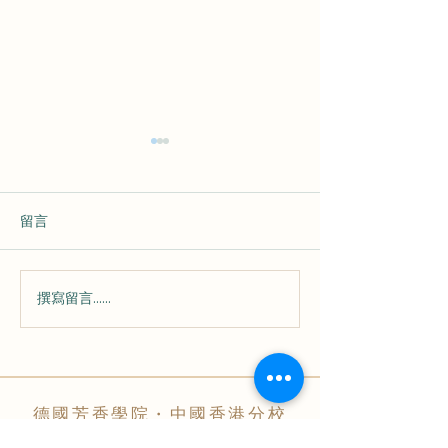
留言
撰寫留言......
將芳香照護演繹
⛰ 🍃🌿 Frohnatur 《快樂
活的態度
的大自然》🌿🍃🪵
德國芳香學院・中國香港分校
AROMACAMPUS・HK