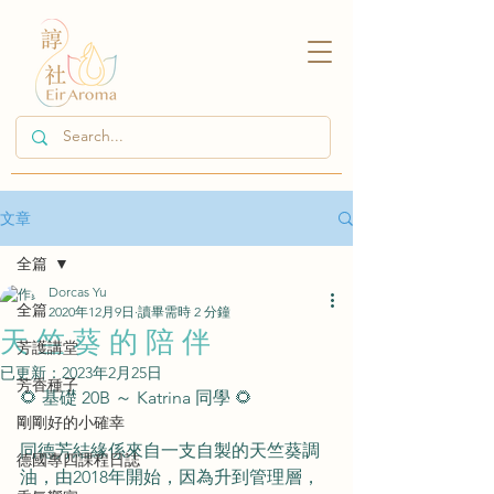
文章
全篇
Dorcas Yu
全篇
2020年12月9日
讀畢需時 2 分鐘
天 竺 葵 的 陪 伴
芳護講堂
已更新：
2023年2月25日
芳香種子
🌻 基礎 20B ～ Katrina 同學 🌻
剛剛好的小確幸
同德芳結緣係來自一支自製的天竺葵調
德國專四課程日誌
油，由2018年開始，因為升到管理層，