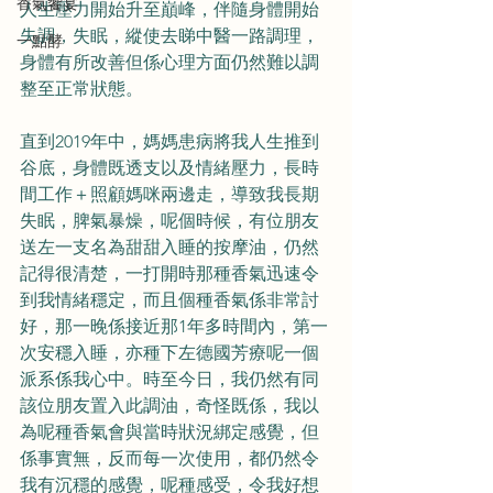
香氣饗宴
人生壓力開始升至巔峰，伴隨身體開始
失調，失眠，縱使去睇中醫一路調理，
一點酵
身體有所改善但係心理方面仍然難以調
整至正常狀態。
直到2019年中，媽媽患病將我人生推到
谷底，身體既透支以及情緒壓力，長時
間工作＋照顧媽咪兩邊走，導致我長期
失眠，脾氣暴燥，呢個時候，有位朋友
送左一支名為甜甜入睡的按摩油，仍然
記得很清楚，一打開時那種香氣迅速令
到我情緒穩定，而且個種香氣係非常討
好，那一晚係接近那1年多時間內，第一
次安穩入睡，亦種下左德國芳療呢一個
派系係我心中。時至今日，我仍然有同
該位朋友置入此調油，奇怪既係，我以
為呢種香氣會與當時狀況綁定感覺，但
係事實無，反而每一次使用，都仍然令
我有沉穩的感覺，呢種感受，令我好想