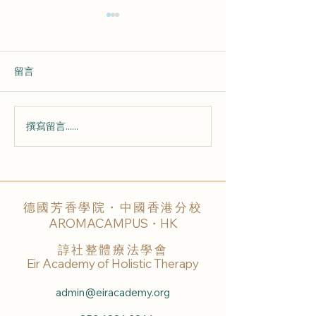
留言
撰寫留言......
💕 從 心 而 來 的 香 氣
🌟 課 堂 快 訊 
220802 💕
芳 香 照 護 🌟
德國芳香學院・中國香港分校
AROMACAMPUS・HK
諄社整體療法學會
Eir Academy of Holistic Therapy
admin@eiracademy.org