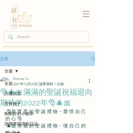
文章
全篇
Dorcas Yu
全篇
2021年12月25日
讀畢需時 1 分鐘
🎅🎄🎀滿滿的聖誕祝福迎向
芳護講堂
期待的2022年🎅🎄🎀
芳香種子
 🎅最 寳 貴 的 聖 誕 禮 物 ~ 愛 惜 自 己 
剛剛好的小確幸
的 心 🎅
德國專四課程日誌
 🎄最 美 麗 的 聖 誕 禮 物 ~ 懂 自 己 的 
夥 伴🎄 