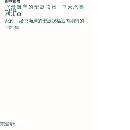
香氣饗宴
 🎀最 難 忘 的 聖 誕 禮 物 ~ 每 天 恩 典 
一點酵
夠 用 🎀
此刻，給您滿滿的聖誕祝福迎向期待的
2022年
芳護講堂