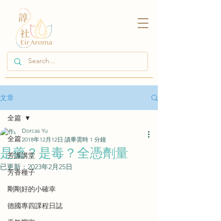
文章
全篇
Dorcas Yu
全篇
2018年12月12日
讀畢需時 1 分鐘
是藥？是毒？全憑劑量
芳護講堂
已更新：
2023年2月25日
芳香種子
剛剛好的小確幸
德國專四課程日誌