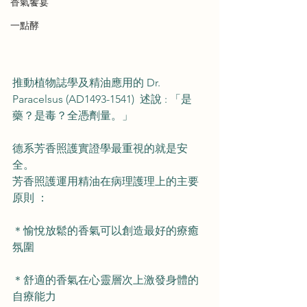
香氣饗宴
一點酵
推動植物誌學及精油應用的 Dr. 
Paracelsus (AD1493-1541)  述說 : 「是
藥？是毒？全憑劑量。」
德系芳香照護實證學最重視的就是安
全。
芳香照護運用精油在病理護理上的主要
原則 ：
＊愉悅放鬆的香氣可以創造最好的療癒
氛圍
＊舒適的香氣在心靈層次上激發身體的
自療能力