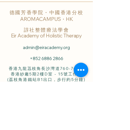
德國芳香學院・中國香港分校
AROMACAMPUS・HK
諄社整體療法學會
Eir Academy of Holistic Therapy
admin@eiracademy.org
+852 6886 2866
香港九龍茘枝角長沙灣道760-762號
香港紗廠5期2樓D室 - 15號工作室
(荔枝角港鐵站B1出口，步行約5分鐘)
Workspace #15, Flat D, 2/F.,
HK Spinners Industrial Building, Phase 5,
760-762 Cheung Sha Wan Road,
Lai Chi Kok, Kln., Hong Kong.